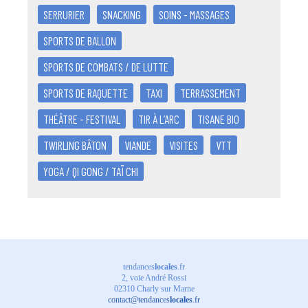
SERRURIER
SNACKING
SOINS - MASSAGES
SPORTS DE BALLON
SPORTS DE COMBATS / DE LUTTE
SPORTS DE RAQUETTE
TAXI
TERRASSEMENT
THÉÂTRE - FESTIVAL
TIR À L’ARC
TISANE BIO
TWIRLING BÂTON
VIANDE
VISITES
VTT
YOGA / QI GONG / TAÏ CHI
tendances
locales
.fr
2, voie André Rossi
02310 Charly sur Marne
contact@tendances
locales
.fr