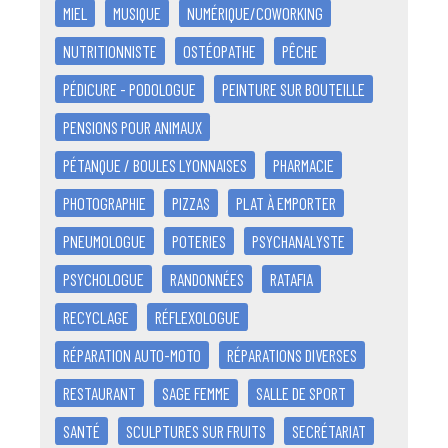
MIEL
MUSIQUE
NUMÉRIQUE/COWORKING
NUTRITIONNISTE
OSTÉOPATHE
PÊCHE
PÉDICURE - PODOLOGUE
PEINTURE SUR BOUTEILLE
PENSIONS POUR ANIMAUX
PÉTANQUE / BOULES LYONNAISES
PHARMACIE
PHOTOGRAPHIE
PIZZAS
PLAT À EMPORTER
PNEUMOLOGUE
POTERIES
PSYCHANALYSTE
PSYCHOLOGUE
RANDONNÉES
RATAFIA
RECYCLAGE
RÉFLEXOLOGUE
RÉPARATION AUTO-MOTO
RÉPARATIONS DIVERSES
RESTAURANT
SAGE FEMME
SALLE DE SPORT
SANTÉ
SCULPTURES SUR FRUITS
SECRÉTARIAT