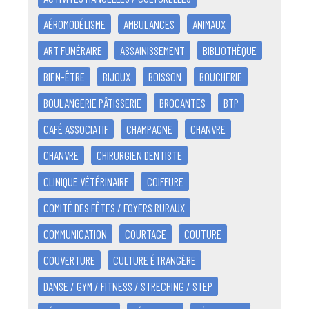
AÉROMODÉLISME
AMBULANCES
ANIMAUX
ART FUNÉRAIRE
ASSAINISSEMENT
BIBLIOTHÈQUE
BIEN-ÊTRE
BIJOUX
BOISSON
BOUCHERIE
BOULANGERIE PÂTISSERIE
BROCANTES
BTP
CAFÉ ASSOCIATIF
CHAMPAGNE
CHANVRE
CHANVRE
CHIRURGIEN DENTISTE
CLINIQUE VÉTÉRINAIRE
COIFFURE
COMITÉ DES FÊTES / FOYERS RURAUX
COMMUNICATION
COURTAGE
COUTURE
COUVERTURE
CULTURE ÉTRANGÈRE
DANSE / GYM / FITNESS / STRECHING / STEP