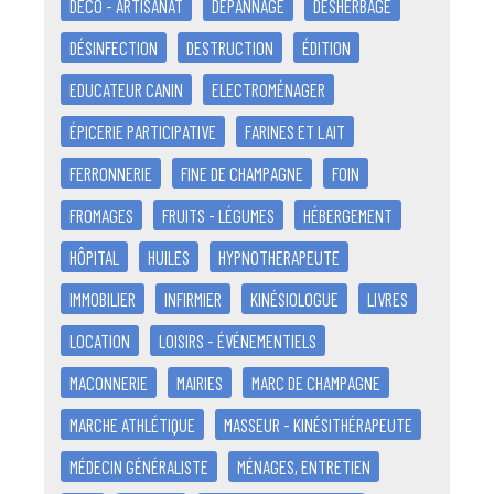
DÉCO - ARTISANAT
DÉPANNAGE
DÉSHERBAGE
DÉSINFECTION
DESTRUCTION
ÉDITION
EDUCATEUR CANIN
ELECTROMÉNAGER
ÉPICERIE PARTICIPATIVE
FARINES ET LAIT
FERRONNERIE
FINE DE CHAMPAGNE
FOIN
FROMAGES
FRUITS - LÉGUMES
HÉBERGEMENT
HÔPITAL
HUILES
HYPNOTHERAPEUTE
IMMOBILIER
INFIRMIER
KINÉSIOLOGUE
LIVRES
LOCATION
LOISIRS - ÉVÉNEMENTIELS
MACONNERIE
MAIRIES
MARC DE CHAMPAGNE
MARCHE ATHLÉTIQUE
MASSEUR - KINÉSITHÉRAPEUTE
MÉDECIN GÉNÉRALISTE
MÉNAGES, ENTRETIEN