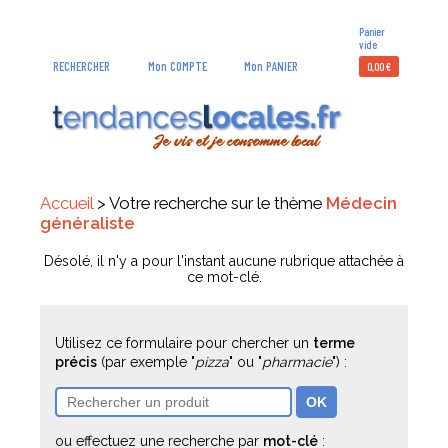
Panier
vide
RECHERCHER
Mon COMPTE
Mon PANIER
0,00
€
Accueil
> Votre recherche sur le thème
Médecin
généraliste
Désolé, il n'y a pour l'instant aucune rubrique attachée à
ce mot-clé.
Utilisez ce formulaire pour chercher un
terme
précis
(par exemple "
pizza
" ou "
pharmacie
") :
ou effectuez une recherche par
mot-clé
: