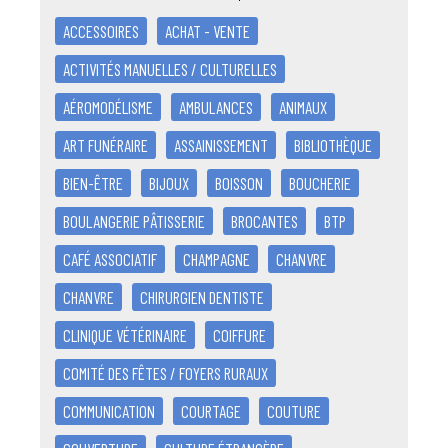
ACCESSOIRES
ACHAT - VENTE
ACTIVITÉS MANUELLES / CULTURELLES
AÉROMODÉLISME
AMBULANCES
ANIMAUX
ART FUNÉRAIRE
ASSAINISSEMENT
BIBLIOTHÈQUE
BIEN-ÊTRE
BIJOUX
BOISSON
BOUCHERIE
BOULANGERIE PÂTISSERIE
BROCANTES
BTP
CAFÉ ASSOCIATIF
CHAMPAGNE
CHANVRE
CHANVRE
CHIRURGIEN DENTISTE
CLINIQUE VÉTÉRINAIRE
COIFFURE
COMITÉ DES FÊTES / FOYERS RURAUX
COMMUNICATION
COURTAGE
COUTURE