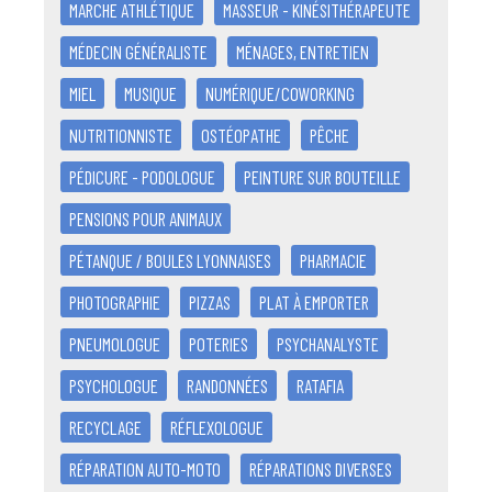
MARCHE ATHLÉTIQUE
MASSEUR - KINÉSITHÉRAPEUTE
MÉDECIN GÉNÉRALISTE
MÉNAGES, ENTRETIEN
MIEL
MUSIQUE
NUMÉRIQUE/COWORKING
NUTRITIONNISTE
OSTÉOPATHE
PÊCHE
PÉDICURE - PODOLOGUE
PEINTURE SUR BOUTEILLE
PENSIONS POUR ANIMAUX
PÉTANQUE / BOULES LYONNAISES
PHARMACIE
PHOTOGRAPHIE
PIZZAS
PLAT À EMPORTER
PNEUMOLOGUE
POTERIES
PSYCHANALYSTE
PSYCHOLOGUE
RANDONNÉES
RATAFIA
RECYCLAGE
RÉFLEXOLOGUE
RÉPARATION AUTO-MOTO
RÉPARATIONS DIVERSES