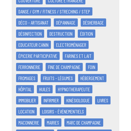
COUVERTURE
CULTURE ÉTRANGÈRE
DANSE / GYM / FITNESS / STRECHING / STEP
DÉCO - ARTISANAT
DÉPANNAGE
DÉSHERBAGE
DÉSINFECTION
DESTRUCTION
ÉDITION
EDUCATEUR CANIN
ELECTROMÉNAGER
ÉPICERIE PARTICIPATIVE
FARINES ET LAIT
FERRONNERIE
FINE DE CHAMPAGNE
FOIN
FROMAGES
FRUITS - LÉGUMES
HÉBERGEMENT
HÔPITAL
HUILES
HYPNOTHERAPEUTE
IMMOBILIER
INFIRMIER
KINÉSIOLOGUE
LIVRES
LOCATION
LOISIRS - ÉVÉNEMENTIELS
MACONNERIE
MAIRIES
MARC DE CHAMPAGNE